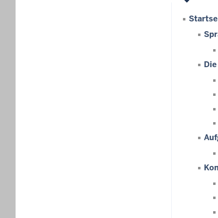
Startse
Spr
Die
Auf
Kon